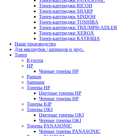
Тонер-картриджи PANASONIC
Тонер-картриджи RICOH
Тонер-картриджи SHARP
Тонер-картриджи SINDOH
Тонер-картриджи TOSHIBA
Тонер-картриджи TRIUMPH-ADLER
Тонер-картриджи XEROX
Тонер-картриджи КАТЮША
Наше производство
Для мясорубок | шприцов и друг..
Тонер
Kyocera
HP
Черные тонеры HP
Pantum
Samsung
Тонеры HP
Цветные тонеры HP
Черные тонеры HP
Тонеры KIP
Тонеры OKI
Цветные тонеры OKI
Черные тонеры OKI
Тонеры PANASONIC
Черные тонеры PANASONIC