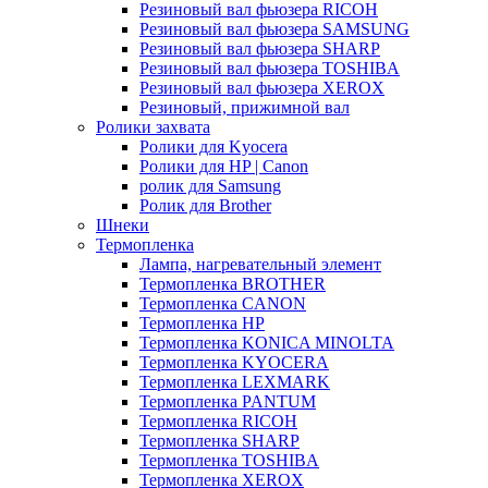
Резиновый вал фьюзера RICOH
Резиновый вал фьюзера SAMSUNG
Резиновый вал фьюзера SHARP
Резиновый вал фьюзера TOSHIBA
Резиновый вал фьюзера XEROX
Резиновый, прижимной вал
Ролики захвата
Ролики для Kyocera
Ролики для HP | Canon
ролик для Samsung
Ролик для Brother
Шнеки
Термопленка
Лампа, нагревательный элемент
Термопленка BROTHER
Термопленка CANON
Термопленка HP
Термопленка KONICA MINOLTA
Термопленка KYOCERA
Термопленка LEXMARK
Термопленка PANTUM
Термопленка RICOH
Термопленка SHARP
Термопленка TOSHIBA
Термопленка XEROX