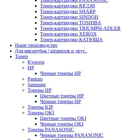
Тонер-картриджи PANASONIC
Тонер-картриджи RICOH
Тонер-картриджи SHARP
Тонер-картриджи SINDOH
Тонер-картриджи TOSHIBA
Тонер-картриджи TRIUMPH-ADLER
Тонер-картриджи XEROX
Тонер-картриджи КАТЮША
Наше производство
Для мясорубок | шприцов и друг..
Тонер
Kyocera
HP
Черные тонеры HP
Pantum
Samsung
Тонеры HP
Цветные тонеры HP
Черные тонеры HP
Тонеры KIP
Тонеры OKI
Цветные тонеры OKI
Черные тонеры OKI
Тонеры PANASONIC
Черные тонеры PANASONIC