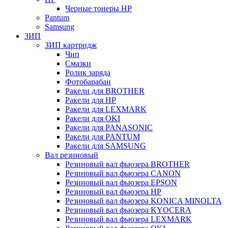
Черные тонеры HP
Pantum
Samsung
ЗИП
ЗИП картридж
Чип
Смазки
Ролик заряда
Фотобарабан
Ракели для BROTHER
Ракели для HP
Ракели для LEXMARK
Ракели для OKI
Ракели для PANASONIC
Ракели для PANTUM
Ракели для SAMSUNG
Вал резиновый
Резиновый вал фьюзера BROTHER
Резиновый вал фьюзера CANON
Резиновый вал фьюзера EPSON
Резиновый вал фьюзера HP
Резиновый вал фьюзера KONICA MINOLTA
Резиновый вал фьюзера KYOCERA
Резиновый вал фьюзера LEXMARK