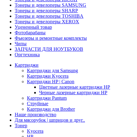
Тонеры и девелоперы SAMSUNG
Тонеры и девелоперы SHARP
Тонеры и девелоперы TOSHIBA
Тонеры и девелоперы XEROX
Уцененный товар
Фотобарабаны
Фьюзеры и ремонтные комплекты
Чипы
ЗАПЧАСТИ ДЛЯ НОУТБУКОВ
Оргтехника
Картриджи
Картриджи для Samsung
Картриджи Kyocera
Картриджи HP | Canon
Цветные лазерные картриджи HP
Черные лазерные картриджи HP
Картриджи Pantum
Струйные
Картриджи для Brother
Наше производство
Для мясорубок | шприцов и друг..
Тонер
Kyocera
HP