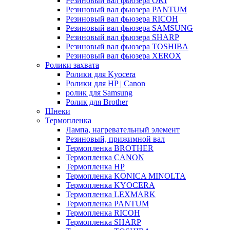
Резиновый вал фьюзера OKI
Резиновый вал фьюзера PANTUM
Резиновый вал фьюзера RICOH
Резиновый вал фьюзера SAMSUNG
Резиновый вал фьюзера SHARP
Резиновый вал фьюзера TOSHIBA
Резиновый вал фьюзера XEROX
Ролики захвата
Ролики для Kyocera
Ролики для HP | Canon
ролик для Samsung
Ролик для Brother
Шнеки
Термопленка
Лампа, нагревательный элемент
Резиновый, прижимной вал
Термопленка BROTHER
Термопленка CANON
Термопленка HP
Термопленка KONICA MINOLTA
Термопленка KYOCERA
Термопленка LEXMARK
Термопленка PANTUM
Термопленка RICOH
Термопленка SHARP