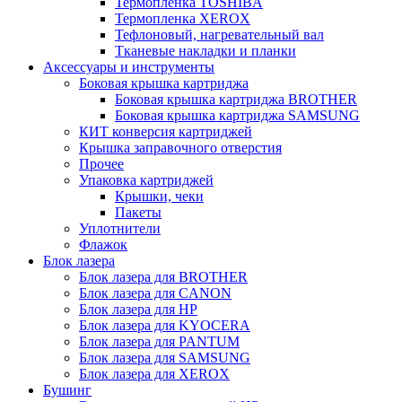
Термопленка TOSHIBA
Термопленка XEROX
Тефлоновый, нагревательный вал
Тканевые накладки и планки
Аксессуары и инструменты
Боковая крышка картриджа
Боковая крышка картриджа BROTHER
Боковая крышка картриджа SAMSUNG
КИТ конверсия картриджей
Крышка заправочного отверстия
Прочее
Упаковка картриджей
Крышки, чеки
Пакеты
Уплотнители
Флажок
Блок лазера
Блок лазера для BROTHER
Блок лазера для CANON
Блок лазера для HP
Блок лазера для KYOCERA
Блок лазера для PANTUM
Блок лазера для SAMSUNG
Блок лазера для XEROX
Бушинг