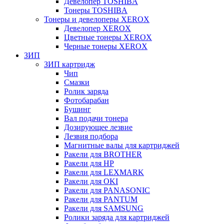
Девелопер TOSHIBA
Тонеры TOSHIBA
Тонеры и девелоперы XEROX
Девелопер XEROX
Цветные тонеры XEROX
Черные тонеры XEROX
ЗИП
ЗИП картридж
Чип
Смазки
Ролик заряда
Фотобарабан
Бушинг
Вал подачи тонера
Дозирующее лезвие
Лезвия подбора
Магнитные валы для картриджей
Ракели для BROTHER
Ракели для HP
Ракели для LEXMARK
Ракели для OKI
Ракели для PANASONIC
Ракели для PANTUM
Ракели для SAMSUNG
Ролики заряда для картриджей