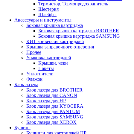
Термистор, Термопредохранитель
Шестерня
Шлейфы
Аксессуары и инструменты
Боковая крышка картриджа
Боковая крышка картриджа BROTHER
Боковая крышка картриджа SAMSUNG
КИТ конверсия картриджей
Крышка заправочного отверстия
Прочее
Упаковка картриджей
Крышки, чеки
Пакеты
Уплотнители
Флажок
Блок лазера
Блок лазера для BROTHER
Блок лазера для CANON
Блок лазера для HP
Блок лазера для KYOCERA
Блок лазера для PANTUM
Блок лазера для SAMSUNG
Блок лазера для XEROX
Бушинг
Бушинги для картриджей HP