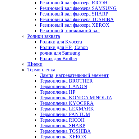
Резиновый вал фьюзера RICOH
Резиновый вал фьюзера SAMSUNG
Резиновый вал фьюзера SHARP
Резиновый вал фьюзера TOSHIBA
Резиновый вал фьюзера XEROX
Резиновый, прижимной вал
Ролики захвата
Ролики для Kyocera
Ролики для HP | Canon
ролик для Samsung
Ролик для Brother
Шнеки
Термопленка
Лампа, нагревательный элемент
Термопленка BROTHER
Термопленка CANON
Термопленка HP
Термопленка KONICA MINOLTA
Термопленка KYOCERA
Термопленка LEXMARK
Термопленка PANTUM
Термопленка RICOH
Термопленка SHARP
Термопленка TOSHIBA
Термопленка XEROX