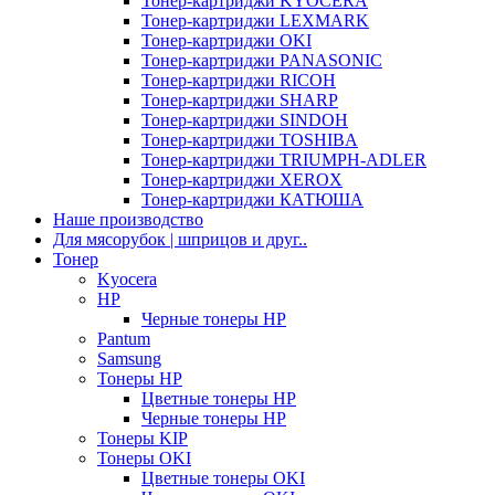
Тонер-картриджи KYOCERA
Тонер-картриджи LEXMARK
Тонер-картриджи OKI
Тонер-картриджи PANASONIC
Тонер-картриджи RICOH
Тонер-картриджи SHARP
Тонер-картриджи SINDOH
Тонер-картриджи TOSHIBA
Тонер-картриджи TRIUMPH-ADLER
Тонер-картриджи XEROX
Тонер-картриджи КАТЮША
Наше производство
Для мясорубок | шприцов и друг..
Тонер
Kyocera
HP
Черные тонеры HP
Pantum
Samsung
Тонеры HP
Цветные тонеры HP
Черные тонеры HP
Тонеры KIP
Тонеры OKI
Цветные тонеры OKI