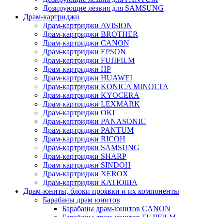
Дозирующие лезвия для SAMSUNG
Драм-картриджи
Драм-картриджи AVISION
Драм-картриджи BROTHER
Драм-картриджи CANON
Драм-картриджи EPSON
Драм-картриджи FUJIFILM
Драм-картриджи HP
Драм-картриджи HUAWEI
Драм-картриджи KONICA MINOLTA
Драм-картриджи KYOCERA
Драм-картриджи LEXMARK
Драм-картриджи OKI
Драм-картриджи PANASONIC
Драм-картриджи PANTUM
Драм-картриджи RICOH
Драм-картриджи SAMSUNG
Драм-картриджи SHARP
Драм-картриджи SINDOH
Драм-картриджи XEROX
Драм-картриджи КАТЮША
Драм-юниты, блоки проявки и их компоненты
Барабаны драм юнитов
Барабаны драм-юнитов CANON