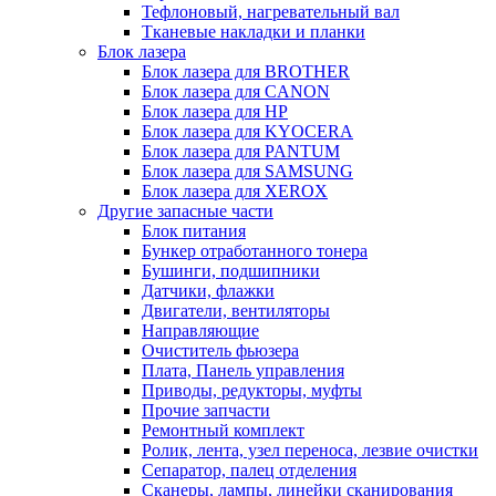
Тефлоновый, нагревательный вал
Тканевые накладки и планки
Блок лазера
Блок лазера для BROTHER
Блок лазера для CANON
Блок лазера для HP
Блок лазера для KYOCERA
Блок лазера для PANTUM
Блок лазера для SAMSUNG
Блок лазера для XEROX
Другие запасные части
Блок питания
Бункер отработанного тонера
Бушинги, подшипники
Датчики, флажки
Двигатели, вентиляторы
Направляющие
Очиститель фьюзера
Плата, Панель управления
Приводы, редукторы, муфты
Прочие запчасти
Ремонтный комплект
Ролик, лента, узел переноса, лезвие очистки
Сепаратор, палец отделения
Сканеры, лампы, линейки сканирования